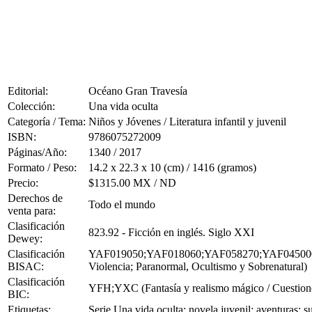
Editorial:
Océano Gran Travesía
Colección:
Una vida oculta
Categoría / Tema:
Niños y Jóvenes / Literatura infantil y juvenil
ISBN:
9786075272009
Páginas/Año:
1340 / 2017
Formato / Peso:
14.2 x 22.3 x 10 (cm) / 1416 (gramos)
Precio:
$1315.00 MX / ND
Derechos de
Todo el mundo
venta para:
Clasificación
823.92 - Ficción en inglés. Siglo XXI
Dewey:
Clasificación
YAF019050;YAF018060;YAF058270;YAF045000 (Joven
BISAC:
Violencia; Paranormal, Ocultismo y Sobrenatural)
Clasificación
YFH;YXC (Fantasía y realismo mágico / Cuestiones p
BIC:
Etiquetas:
Serie Una vida oculta; novela juvenil; aventuras; 