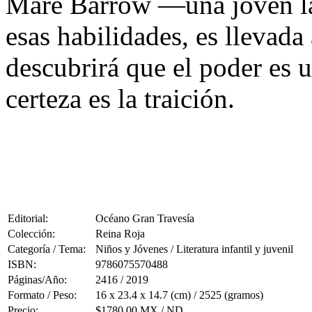
Mare Barrow —una joven l
esas habilidades, es llevada
descubrirá que el poder es 
certeza es la traición.
Editorial:
Océano Gran Travesía
Colección:
Reina Roja
Categoría / Tema:
Niños y Jóvenes / Literatura infantil y juvenil
ISBN:
9786075570488
Páginas/Año:
2416 / 2019
Formato / Peso:
16 x 23.4 x 14.7 (cm) / 2525 (gramos)
Precio:
$1780.00 MX / ND