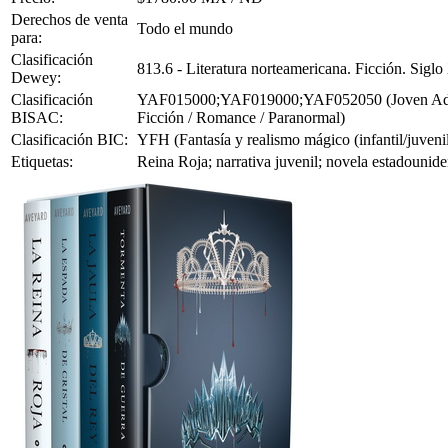
Derechos de venta
Todo el mundo
para:
Clasificación
813.6 - Literatura norteamericana. Ficción. Sigl
Dewey:
Clasificación
YAF015000;YAF019000;YAF052050 (Joven Adulto F
BISAC:
Ficción / Romance / Paranormal)
Clasificación BIC:
YFH (Fantasía y realismo mágico (infantil/juvenil
Etiquetas:
Reina Roja; narrativa juvenil; novela estadounide