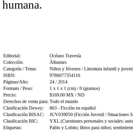
humana.
Editorial:
Océano Travesía
Colección:
Álbumes
Categoría / Tema:
Niños y Jóvenes / Literatura infantil y juveni
ISBN:
9786077354116
Páginas/Año:
24 / 2014
Formato / Peso:
1 x 1 x 1 (cm) / 0 (gramos)
Precio:
$169.00 MX / ND
Derechos de venta para:
Todo el mundo
Clasificación Dewey:
863 - Ficción en español
Clasificación BISAC:
JUV039050 (Ficción Juvenil / Situaciones S
Clasificación BIC:
YXL (Cuestiones personales y sociales: autoc
Etiquetas:
Pablo y Lobito; libros para niños; sentimient