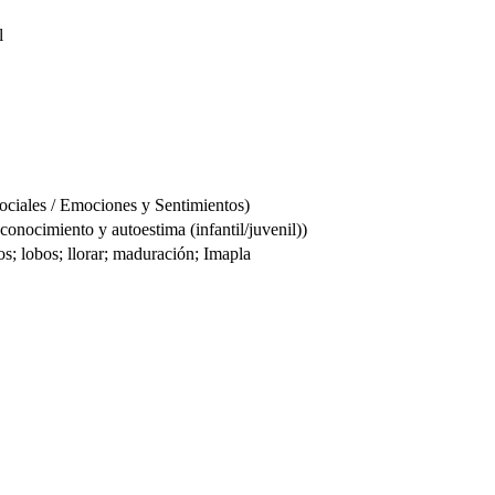
l
ociales / Emociones y Sentimientos)
onocimiento y autoestima (infantil/juvenil))
os; lobos; llorar; maduración; Imapla