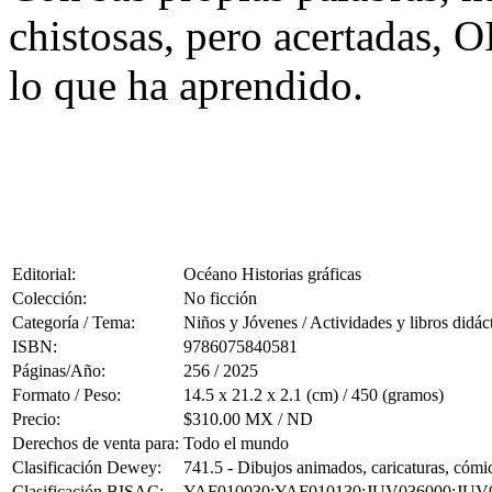
chistosas, pero acertadas, O
lo que ha aprendido.
Editorial:
Océano Historias gráficas
Colección:
No ficción
Categoría / Tema:
Niños y Jóvenes / Actividades y libros didác
ISBN:
9786075840581
Páginas/Año:
256 / 2025
Formato / Peso:
14.5 x 21.2 x 2.1 (cm) / 450 (gramos)
Precio:
$310.00 MX / ND
Derechos de venta para:
Todo el mundo
Clasificación Dewey:
741.5 - Dibujos animados, caricaturas, cómic
Clasificación BISAC:
YAF010030;YAF010130;JUV036000;JUV