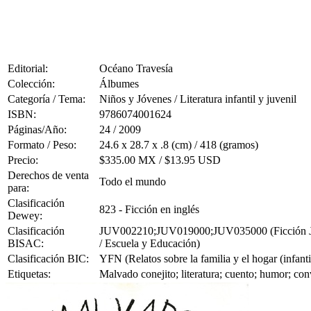
Editorial:
Océano Travesía
Colección:
Álbumes
Categoría / Tema:
Niños y Jóvenes / Literatura infantil y juvenil
ISBN:
9786074001624
Páginas/Año:
24 / 2009
Formato / Peso:
24.6 x 28.7 x .8 (cm) / 418 (gramos)
Precio:
$335.00 MX / $13.95 USD
Derechos de venta
Todo el mundo
para:
Clasificación
823 - Ficción en inglés
Dewey:
Clasificación
JUV002210;JUV019000;JUV035000 (Ficción Juven
BISAC:
/ Escuela y Educación)
Clasificación BIC:
YFN (Relatos sobre la familia y el hogar (infantil
Etiquetas:
Malvado conejito; literatura; cuento; humor; con