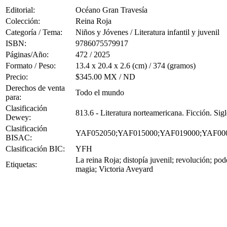
Editorial:
Océano Gran Travesía
Colección:
Reina Roja
Categoría / Tema:
Niños y Jóvenes / Literatura infantil y juvenil
ISBN:
9786075579917
Páginas/Año:
472 / 2025
Formato / Peso:
13.4 x 20.4 x 2.6 (cm) / 374 (gramos)
Precio:
$345.00 MX / ND
Derechos de venta
Todo el mundo
para:
Clasificación
813.6 - Literatura norteamericana. Ficción. Si
Dewey:
Clasificación
YAF052050;YAF015000;YAF019000;YAF00
BISAC:
Clasificación BIC:
YFH
La reina Roja; distopía juvenil; revolución; pod
Etiquetas:
magia; Victoria Aveyard