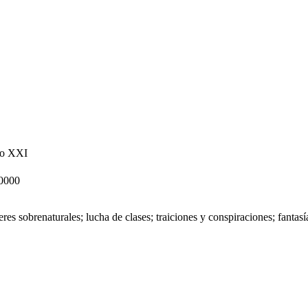
glo XXI
0000
eres sobrenaturales; lucha de clases; traiciones y conspiraciones; fanta