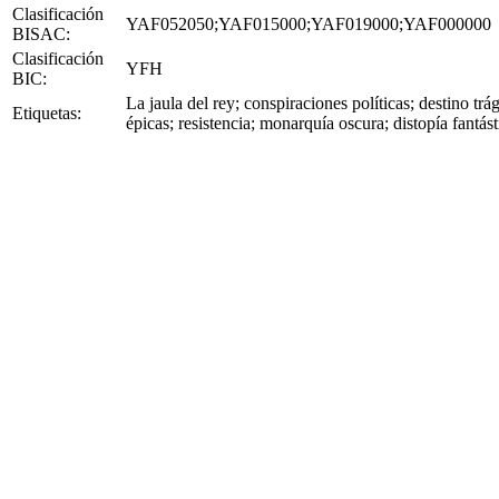
Clasificación
YAF052050;YAF015000;YAF019000;YAF000000
BISAC:
Clasificación
YFH
BIC:
La jaula del rey; conspiraciones políticas; destino trá
Etiquetas:
épicas; resistencia; monarquía oscura; distopía fantás