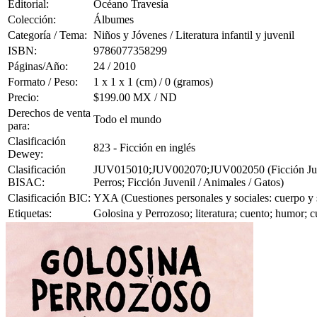
Editorial:
Océano Travesía
Colección:
Álbumes
Categoría / Tema:
Niños y Jóvenes / Literatura infantil y juvenil
ISBN:
9786077358299
Páginas/Año:
24 / 2010
Formato / Peso:
1 x 1 x 1 (cm) / 0 (gramos)
Precio:
$199.00 MX / ND
Derechos de venta
Todo el mundo
para:
Clasificación
823 - Ficción en inglés
Dewey:
Clasificación
JUV015010;JUV002070;JUV002050 (Ficción Juvenil 
BISAC:
Perros; Ficción Juvenil / Animales / Gatos)
Clasificación BIC:
YXA (Cuestiones personales y sociales: cuerpo y sa
Etiquetas:
Golosina y Perrozoso; literatura; cuento; humor; 