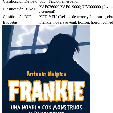
Clasificación Dewey:
863 - Ficción en español
YAF026000;YAF019000;JUV000000 (Joven Adulto
Clasificación BISAC:
/ General)
Clasificación BIC:
YFD;YFH (Relatos de terror y fantasmas, obras 
Etiquetas:
Frankie; novela juvenil; ficción; horror; com