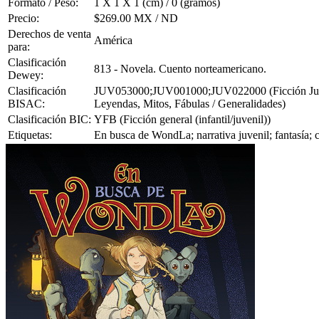
Formato / Peso:
1 X 1 X 1 (cm) / 0 (gramos)
Precio:
$269.00 MX / ND
Derechos de venta
América
para:
Clasificación
813 - Novela. Cuento norteamericano.
Dewey:
Clasificación
JUV053000;JUV001000;JUV022000 (Ficción Juvenil 
BISAC:
Leyendas, Mitos, Fábulas / Generalidades)
Clasificación BIC:
YFB (Ficción general (infantil/juvenil))
Etiquetas:
En busca de WondLa; narrativa juvenil; fantasía; c