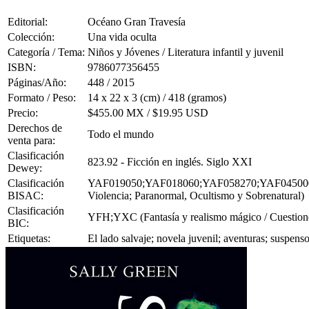
Editorial:
Océano Gran Travesía
Colección:
Una vida oculta
Categoría / Tema:
Niños y Jóvenes / Literatura infantil y juvenil
ISBN:
9786077356455
Páginas/Año:
448 / 2015
Formato / Peso:
14 x 22 x 3 (cm) / 418 (gramos)
Precio:
$455.00 MX / $19.95 USD
Derechos de
Todo el mundo
venta para:
Clasificación
823.92 - Ficción en inglés. Siglo XXI
Dewey:
Clasificación
YAF019050;YAF018060;YAF058270;YAF045000 (Joven
BISAC:
Violencia; Paranormal, Ocultismo y Sobrenatural)
Clasificación
YFH;YXC (Fantasía y realismo mágico / Cuestiones p
BIC:
Etiquetas:
El lado salvaje; novela juvenil; aventuras; suspen