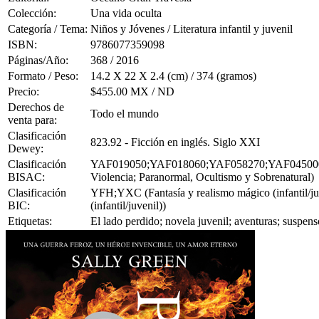
Colección:
Una vida oculta
Categoría / Tema:
Niños y Jóvenes / Literatura infantil y juvenil
ISBN:
9786077359098
Páginas/Año:
368 / 2016
Formato / Peso:
14.2 X 22 X 2.4 (cm) / 374 (gramos)
Precio:
$455.00 MX / ND
Derechos de
Todo el mundo
venta para:
Clasificación
823.92 - Ficción en inglés. Siglo XXI
Dewey:
Clasificación
YAF019050;YAF018060;YAF058270;YAF045000 (Joven
BISAC:
Violencia; Paranormal, Ocultismo y Sobrenatural)
Clasificación
YFH;YXC (Fantasía y realismo mágico (infantil/juve
BIC:
(infantil/juvenil))
Etiquetas:
El lado perdido; novela juvenil; aventuras; suspe