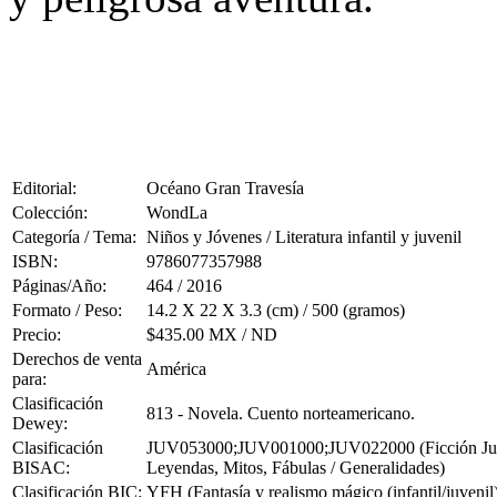
Editorial:
Océano Gran Travesía
Colección:
WondLa
Categoría / Tema:
Niños y Jóvenes / Literatura infantil y juvenil
ISBN:
9786077357988
Páginas/Año:
464 / 2016
Formato / Peso:
14.2 X 22 X 3.3 (cm) / 500 (gramos)
Precio:
$435.00 MX / ND
Derechos de venta
América
para:
Clasificación
813 - Novela. Cuento norteamericano.
Dewey:
Clasificación
JUV053000;JUV001000;JUV022000 (Ficción Juvenil 
BISAC:
Leyendas, Mitos, Fábulas / Generalidades)
Clasificación BIC:
YFH (Fantasía y realismo mágico (infantil/juvenil