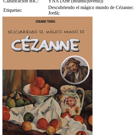
Clasificación BIC:
YNA (Arte (infantil/juvenil))
Descubriendo el mágico mundo de Cézanne; ofic
Etiquetas:
Jordà;