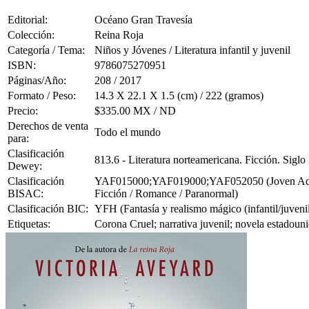
Editorial:
Océano Gran Travesía
Colección:
Reina Roja
Categoría / Tema:
Niños y Jóvenes / Literatura infantil y juvenil
ISBN:
9786075270951
Páginas/Año:
208 / 2017
Formato / Peso:
14.3 X 22.1 X 1.5 (cm) / 222 (gramos)
Precio:
$335.00 MX / ND
Derechos de venta
Todo el mundo
para:
Clasificación
813.6 - Literatura norteamericana. Ficción. Sigl
Dewey:
Clasificación
YAF015000;YAF019000;YAF052050 (Joven Adulto F
BISAC:
Ficción / Romance / Paranormal)
Clasificación BIC:
YFH (Fantasía y realismo mágico (infantil/juvenil
Etiquetas:
Corona Cruel; narrativa juvenil; novela estadouni