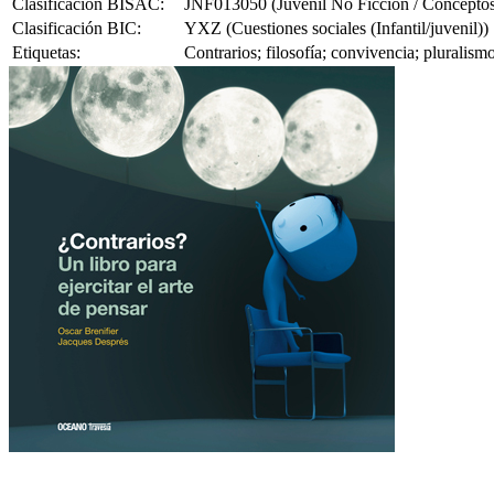
Clasificación BISAC:
JNF013050 (Juvenil No Ficción / Conceptos
Clasificación BIC:
YXZ (Cuestiones sociales (Infantil/juvenil))
Etiquetas:
Contrarios; filosofía; convivencia; pluralism