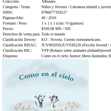
Colección:
Álbumes
Categoría / Tema:
Niños y Jóvenes / Literatura infantil y juveni
ISBN:
9786077359227
Páginas/Año:
40 / 2016
Formato / Peso:
1 x 1 x 1 (cm) / 0 (gramos)
Precio:
$169.00 MX / ND
Derechos de venta para:
Todo el mundo
Clasificación Dewey:
813 - Novela. Cuento norteamericano.
Clasificación BISAC:
JUV002050;JUV039220 (Ficción Juvenil / Ani
Clasificación BIC:
YFP (Relatos sobre animales (infantil/juvenil
Etiquetas:
Como en el cielo; humor; libros ilustrados; 