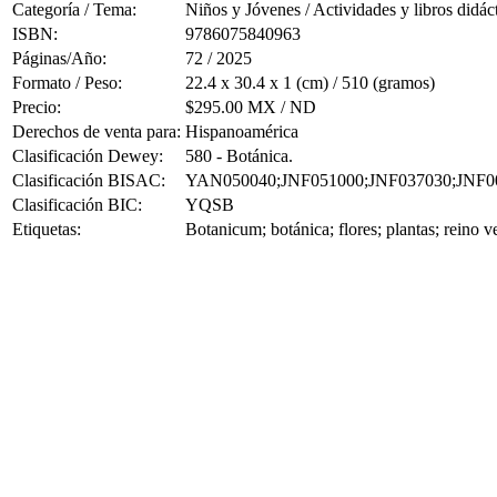
Categoría / Tema:
Niños y Jóvenes / Actividades y libros didác
ISBN:
9786075840963
Páginas/Año:
72 / 2025
Formato / Peso:
22.4 x 30.4 x 1 (cm) / 510 (gramos)
Precio:
$295.00 MX / ND
Derechos de venta para:
Hispanoamérica
Clasificación Dewey:
580 - Botánica.
Clasificación BISAC:
YAN050040;JNF051000;JNF037030;JNF0
Clasificación BIC:
YQSB
Etiquetas:
Botanicum; botánica; flores; plantas; reino ve