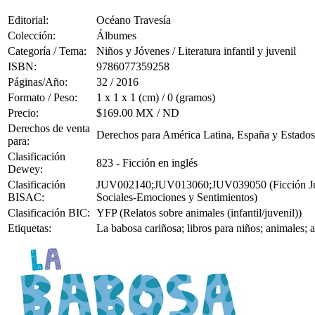
Editorial:
Océano Travesía
Colección:
Álbumes
Categoría / Tema:
Niños y Jóvenes / Literatura infantil y juvenil
ISBN:
9786077359258
Páginas/Año:
32 / 2016
Formato / Peso:
1 x 1 x 1 (cm) / 0 (gramos)
Precio:
$169.00 MX / ND
Derechos de venta
Derechos para América Latina, España y Estado
para:
Clasificación
823 - Ficción en inglés
Dewey:
Clasificación
JUV002140;JUV013060;JUV039050 (Ficción Juvenil 
BISAC:
Sociales-Emociones y Sentimientos)
Clasificación BIC:
YFP (Relatos sobre animales (infantil/juvenil))
Etiquetas:
La babosa cariñosa; libros para niños; animales;