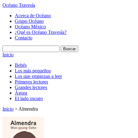
Océano Travesía
Acerca de Océano
Grupo Océano
Océano México
¿Qué es Océano Travesía?
Contacto
Inicio
Bebés
Los más pequeños
Los que empiezan a leer
Primeros lectores
Grandes lectores
Ágora
El lado oscuro
Inicio
> Almendra