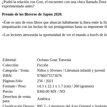
¿Podrá la relación con Gon, el encuentro con una chica llamada Dora 
experimentado antes?
Premio de los libreros de Japón 2020.
«Éste es uno de esos libros que abarcan hábilmente la línea entre la fi
simpatizarán con las luchas de sus protagonistas hasta su imponente f
«Los lectores atesorarán la oportunidad de ver el mundo a través de l
Editorial:
Océano Gran Travesía
Colección:
Ficción
Categoría / Tema:
Niños y Jóvenes / Literatura infantil y juvenil
ISBN:
9786075573076
Páginas/Año:
256 / 2021
Formato / Peso:
14.3 x 22.1 x 1.7 (cm) / 260 (gramos)
Precio:
$360.00 MX / ND
Derechos de venta
América
para:
Clasificación Dewey:
895.7 - Literaturas del Asia Oriental y Sudorie