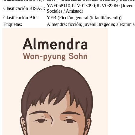
YAF058110;JUV013090;JUV039060 (Joven Adulto 
Clasificación BISAC:
Sociales / Amistad)
Clasificación BIC:
YFB (Ficción general (infantil/juvenil))
Etiquetas:
Almendra; ficción; juvenil; tragedia; alexiti