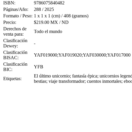
ISBN:
9786075840482
Páginas/Año:
288 / 2025
Formato / Peso:
1 x 1 x 1 (cm) / 408 (gramos)
Precio:
$219.00 MX / ND
Derechos de
Todo el mundo
venta para:
Clasificación
-
Dewey:
Clasificación
YAF019000;YAF019020;YAF030000;YAF017000
BISAC:
Clasificación
YFB
BIC:
El último unicornio; fantasía épica; unicornios lege
Etiquetas:
bestias; viaje transformador; cuentos inmortales; ebo