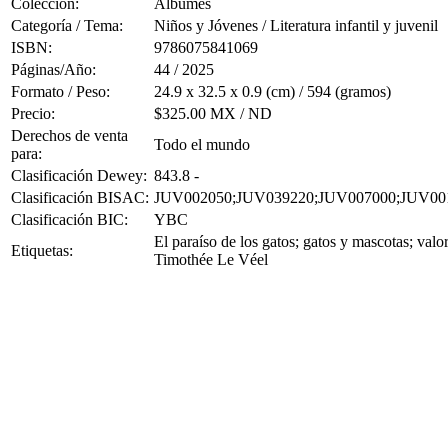
Colección:
Álbumes
Categoría / Tema:
Niños y Jóvenes / Literatura infantil y juvenil
ISBN:
9786075841069
Páginas/Año:
44 / 2025
Formato / Peso:
24.9 x 32.5 x 0.9 (cm) / 594 (gramos)
Precio:
$325.00 MX / ND
Derechos de venta
Todo el mundo
para:
Clasificación Dewey:
843.8 -
Clasificación BISAC:
JUV002050;JUV039220;JUV007000;JUV00
Clasificación BIC:
YBC
El paraíso de los gatos; gatos y mascotas; valor
Etiquetas:
Timothée Le Véel