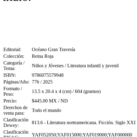
Editorial:
Océano Gran Travesía
Colección:
Reina Roja
Categoría /
Niños y Jóvenes / Literatura infantil y juvenil
Tema:
ISBN:
9786075579948
Páginas/Año:
776 / 2025
Formato /
13.5 x 20.4 x 4 (cm) / 604 (gramos)
Peso:
Precio:
$445.00 MX / ND
Derechos de
Todo el mundo
venta para:
Clasificación
813.6 - Literatura norteamericana. Ficción. Siglo XXI
Dewey:
Clasificación
YAF052050;YAF015000;YAF019000;YAF000000