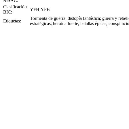
BISAC:
Clasificación
YFH;YFB
BIC:
Tormenta de guerra; distopía fantástica; guerra y rebeli
Etiquetas:
estratégicas; heroína fuerte; batallas épicas; conspirac