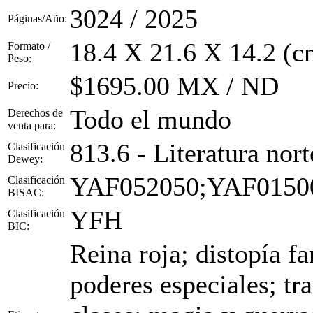
3024 / 2025
Páginas/Año:
18.4 X 21.6 X 14.2 (c
Formato /
Peso:
$1695.00 MX / ND
Precio:
Todo el mundo
Derechos de
venta para:
813.6 - Literatura nor
Clasificación
Dewey:
YAF052050;YAF0150
Clasificación
BISAC:
YFH
Clasificación
BIC:
Reina roja; distopía f
poderes especiales; tra