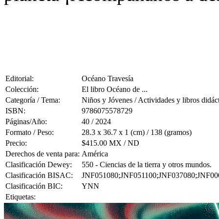
Editorial:
Océano Travesía
Colección:
El libro Océano de ...
Categoría / Tema:
Niños y Jóvenes / Actividades y libros didác
ISBN:
9786075578729
Páginas/Año:
40 / 2024
Formato / Peso:
28.3 x 36.7 x 1 (cm) / 138 (gramos)
Precio:
$415.00 MX / ND
Derechos de venta para:
América
Clasificación Dewey:
550 - Ciencias de la tierra y otros mundos.
Clasificación BISAC:
JNF051080;JNF051100;JNF037080;JNF00
Clasificación BIC:
YNN
Etiquetas: