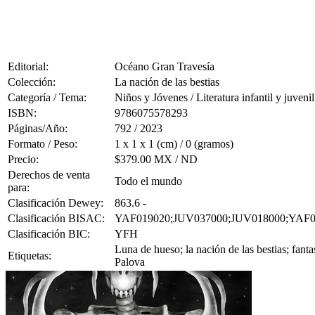
Editorial:
Océano Gran Travesía
Colección:
La nación de las bestias
Categoría / Tema:
Niños y Jóvenes / Literatura infantil y juvenil
ISBN:
9786075578293
Páginas/Año:
792 / 2023
Formato / Peso:
1 x 1 x 1 (cm) / 0 (gramos)
Precio:
$379.00 MX / ND
Derechos de venta
Todo el mundo
para:
Clasificación Dewey:
863.6 -
Clasificación BISAC:
YAF019020;JUV037000;JUV018000;YAF0
Clasificación BIC:
YFH
Luna de hueso; la nación de las bestias; fant
Etiquetas:
Palova