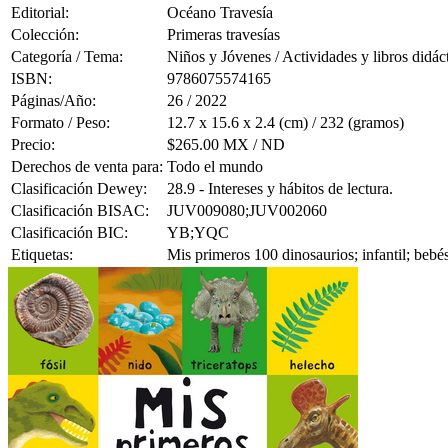
Editorial:
Océano Travesía
Colección:
Primeras travesías
Categoría / Tema:
Niños y Jóvenes / Actividades y libros didác
ISBN:
9786075574165
Páginas/Año:
26 / 2022
Formato / Peso:
12.7 x 15.6 x 2.4 (cm) / 232 (gramos)
Precio:
$265.00 MX / ND
Derechos de venta para:
Todo el mundo
Clasificación Dewey:
28.9 - Intereses y hábitos de lectura.
Clasificación BISAC:
JUV009080;JUV002060
Clasificación BIC:
YB;YQC
Etiquetas:
Mis primeros 100 dinosaurios; infantil; bebés