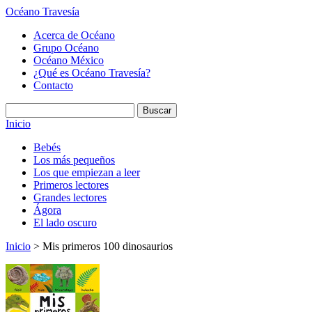
Océano Travesía
Acerca de Océano
Grupo Océano
Océano México
¿Qué es Océano Travesía?
Contacto
Inicio
Bebés
Los más pequeños
Los que empiezan a leer
Primeros lectores
Grandes lectores
Ágora
El lado oscuro
Inicio
> Mis primeros 100 dinosaurios