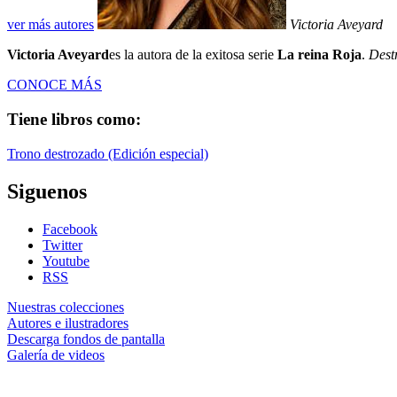
ver más autores
Victoria Aveyard
Victoria Aveyard
es la autora de la exitosa serie
La reina Roja
.
Dest
CONOCE MÁS
Tiene libros como:
Trono destrozado (Edición especial)
Siguenos
Facebook
Twitter
Youtube
RSS
Nuestras colecciones
Autores e ilustradores
Descarga fondos de pantalla
Galería de videos