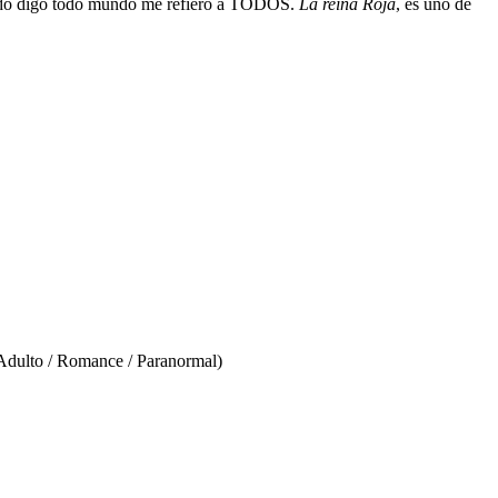
uando digo todo mundo me refiero a TODOS.
La reina Roja
, es uno de
Adulto / Romance / Paranormal)