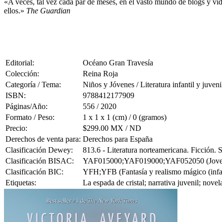
«A veces, tal vez cada par de meses, en el vasto mundo de blogs y 
ellos.»
The Guardian
Editorial:
Océano Gran Travesía
Colección:
Reina Roja
Categoría / Tema:
Niños y Jóvenes / Literatura infantil y juveni
ISBN:
9788412177909
Páginas/Año:
556 / 2020
Formato / Peso:
1 x 1 x 1 (cm) / 0 (gramos)
Precio:
$299.00 MX / ND
Derechos de venta para:
Derechos para España
Clasificación Dewey:
813.6 - Literatura norteamericana. Ficción.
Clasificación BISAC:
YAF015000;YAF019000;YAF052050 (Joven Adu
Clasificación BIC:
YFH;YFB (Fantasía y realismo mágico (infanti
Etiquetas:
La espada de cristal; narrativa juvenil; nove