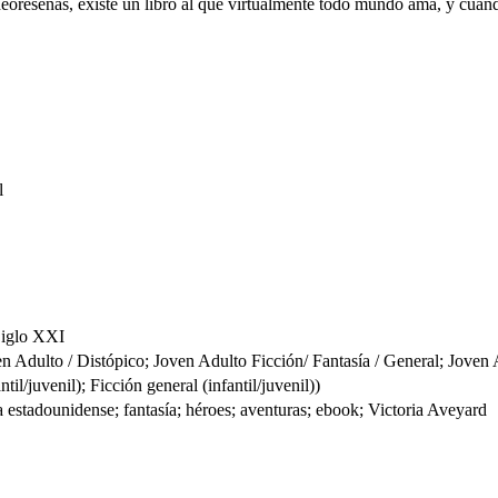
videoreseñas, existe un libro al que virtualmente todo mundo ama, y c
l
 Siglo XXI
lto / Distópico; Joven Adulto Ficción/ Fantasía / General; Joven 
l/juvenil); Ficción general (infantil/juvenil))
la estadounidense; fantasía; héroes; aventuras; ebook; Victoria Aveyard