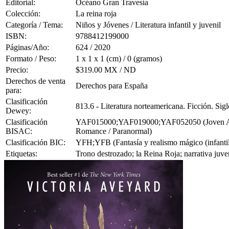
Editorial:
Océano Gran Travesía
Colección:
La reina roja
Categoría / Tema:
Niños y Jóvenes / Literatura infantil y juvenil
ISBN:
9788412199000
Páginas/Año:
624 / 2020
Formato / Peso:
1 x 1 x 1 (cm) / 0 (gramos)
Precio:
$319.00 MX / ND
Derechos de venta
Derechos para España
para:
Clasificación
813.6 - Literatura norteamericana. Ficción. Si
Dewey:
Clasificación
YAF015000;YAF019000;YAF052050 (Joven Adulto
BISAC:
Romance / Paranormal)
Clasificación BIC:
YFH;YFB (Fantasía y realismo mágico (infantil/j
Etiquetas:
Trono destrozado; la Reina Roja; narrativa juve