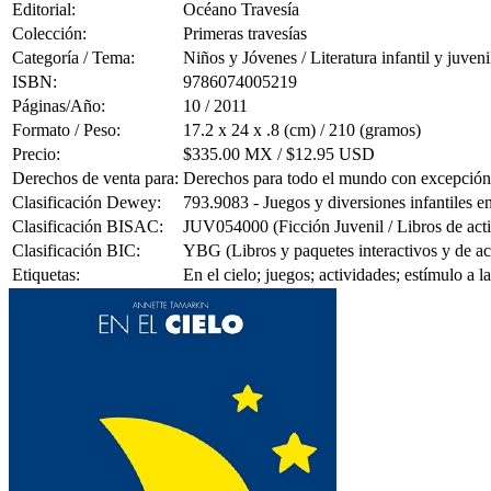
Editorial:
Océano Travesía
Colección:
Primeras travesías
Categoría / Tema:
Niños y Jóvenes / Literatura infantil y juveni
ISBN:
9786074005219
Páginas/Año:
10 / 2011
Formato / Peso:
17.2 x 24 x .8 (cm) / 210 (gramos)
Precio:
$335.00 MX / $12.95 USD
Derechos de venta para:
Derechos para todo el mundo con excepció
Clasificación Dewey:
793.9083 - Juegos y diversiones infantiles en
Clasificación BISAC:
JUV054000 (Ficción Juvenil / Libros de act
Clasificación BIC:
YBG (Libros y paquetes interactivos y de ac
Etiquetas:
En el cielo; juegos; actividades; estímulo a l