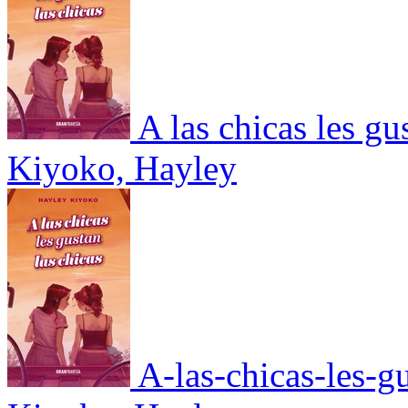
A las chicas les gu
Kiyoko, Hayley
A-las-chicas-les-g