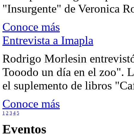
"Insurgente" de Veronica Rot
Conoce más
Entrevista a Imapla
Rodrigo Morlesin entrevistó
Tooodo un día en el zoo". L
el suplemento de libros "Ca
Conoce más
1
2
3
4
5
Eventos