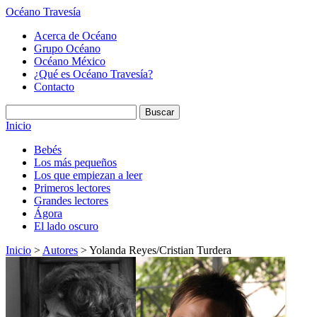
Océano Travesía
Acerca de Océano
Grupo Océano
Océano México
¿Qué es Océano Travesía?
Contacto
Inicio
Bebés
Los más pequeños
Los que empiezan a leer
Primeros lectores
Grandes lectores
Ágora
El lado oscuro
Inicio
>
Autores
> Yolanda Reyes/Cristian Turdera