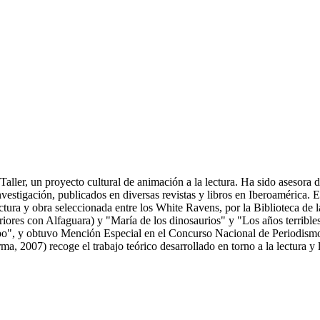
aller, un proyecto cultural de animación a la lectura. Ha sido asesora d
vestigación, publicados en diversas revistas y libros en Iberoamérica. E
ectura y obra seleccionada entre los White Ravens, por la Biblioteca d
eriores con Alfaguara) y "María de los dinosaurios" y "Los años terrib
empo", y obtuvo Mención Especial en el Concurso Nacional de Periodism
a, 2007) recoge el trabajo teórico desarrollado en torno a la lectura y la