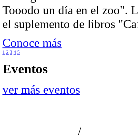
Tooodo un día en el zoo". L
el suplemento de libros "Ca
Conoce más
1
2
3
4
5
Eventos
ver más eventos
/
Aviso de privacidad
Información le