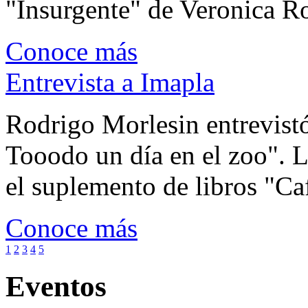
"Insurgente" de Veronica Rot
Conoce más
Entrevista a Imapla
Rodrigo Morlesin entrevistó
Tooodo un día en el zoo". L
el suplemento de libros "Ca
Conoce más
1
2
3
4
5
Eventos