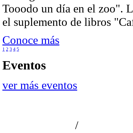
Tooodo un día en el zoo". L
el suplemento de libros "Ca
Conoce más
1
2
3
4
5
Eventos
ver más eventos
/
Aviso de privacidad
Información le